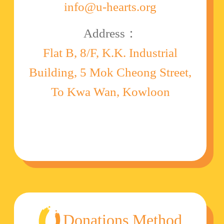
info@u-hearts.org
Address：
Flat B, 8/F, K.K. Industrial
Building, 5 Mok Cheong Street,
To Kwa Wan, Kowloon
Donations Method