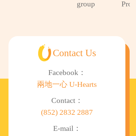
group
Pro
Contact Us
Facebook：
兩地一心 U-Hearts
Contact：
(852) 2832 2887
E-mail：