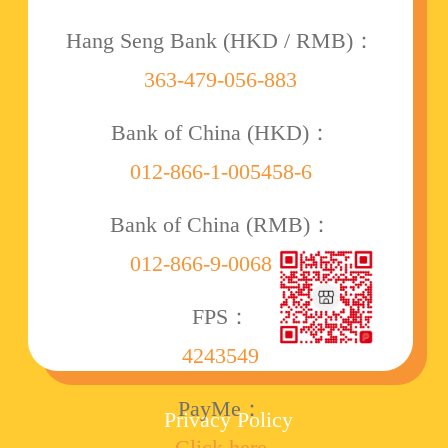
Hang Seng Bank (HKD / RMB)：
363-479-056-883
Bank of China (HKD)：
012-866-1-005458-6
Bank of China (RMB)：
012-866-9-006860-8
FPS：
4243549
PayMe：
Privacy Policy
Click here