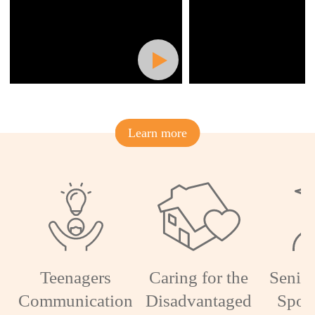
Learn more
Teenagers
Caring for the
Senior
Communication
Disadvantaged
Spon