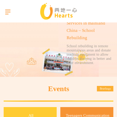
Services in mainland
China – School
Rebuilding
Language
School rebuilding in remote
mountainous areas and donate
teaching equipment to allow
children learning in better and
About Us
safer environment.
Our Services
Events
Briefings
Gallery
Briefings
All
Teenagers Communication