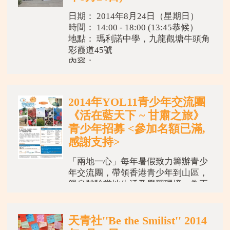
日期： 2014年8月24日（星期日）
時間： 14:00 - 18:00 (13:45恭候）
地點： 瑪利諾中學，九龍觀塘牛頭角
彩霞道45號
內容：
1. 主席、嘉賓致詞
2.
2014年YOL11青少年交流團
《活在藍天下 ~ 甘肅之旅》
青少年招募 <參加名額已滿,
感謝支持>
「兩地一心」每年暑假致力籌辦青少
年交流團，帶領香港青少年到山區，
親身體驗當地生活及學習環境，為兩
地青少年創造互動交流空間。新一年
度青少年交流團現開始招募，詳情請
看內文和附件報名表格。
天青社''Be the Smilist'' 2014