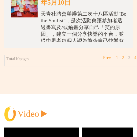
年5月10日
年 齡 ： 14 歲至 17 歲
團 費 ：
天青社將會舉辨第二次十八區活動''Be
the Smilist''，是次活動會讓參加者透
過書寫及/或繪畫分享自己「笑的原
因」，建立一個分享快樂的平台，並
從中思考每個人認為能令自己快樂有
價值的人和事。我們亦會為
Prev
1
2
3
4
Total10pages
Video