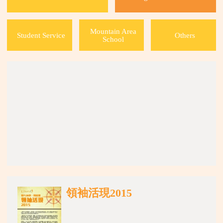
Join
Mountain Area
Student Service
Others
School
領袖活現2015