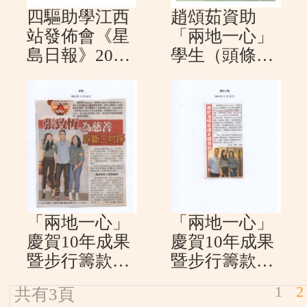
四驅助學江西
趙頌茹資助
站發佈會《星
「兩地一心」
島日報》2015
學生（頭條日
年10月20日
報2014年11月
２6日）
「兩地一心」
「兩地一心」
慶賀10年成果
慶賀10年成果
暨步行籌款啟
暨步行籌款啟
動禮 (新報201
動禮 (蘋果日
1
2
共有3頁
4年11月16日)
報2014年11月