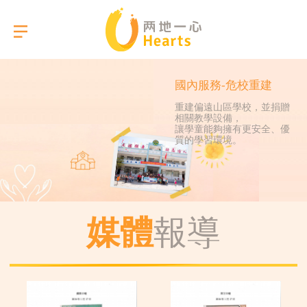
國內服務-危校重建
重建偏遠山區學校，並捐贈
相關教學設備，
選擇語言
讓學童能夠擁有更安全、優
質的學習環境。
關於我們
本會服務
媒體
報導
活動相簿
報告