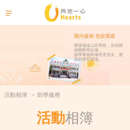
國內服務-危校重建
重建偏遠山區學校，並捐贈
相關教學設備，
選擇語言
讓學童能夠擁有更安全、優
質的學習環境。
關於我們
本會服務
活動相簿
>
助學服務
活動相簿
活動
相簿
報告