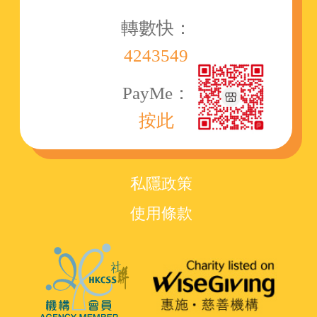
轉數快：
4243549
PayMe：
按此
私隱政策
使用條款