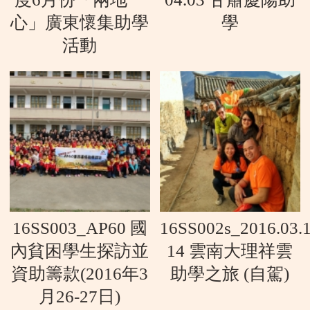
心」廣東懷集助學
學
活動
16SS003_AP60 國
16SS002s_2016.03.1
內貧困學生探訪並
14 雲南大理祥雲
資助籌款(2016年3
助學之旅 (自駕)
月26-27日)