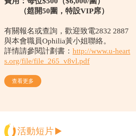
費用：每位
$500
（
$6,000/
圍）
（筵開
50
圍，特設
VIP
席）
有關報名或查詢，歡迎致電
2832 2887
與本會職員
Ophilia
黃小姐聯絡。
詳情請參閱計劃書：
http://www.u-heart
s.org/file/file_265_v8vl.pdf
查看更多
活動短片