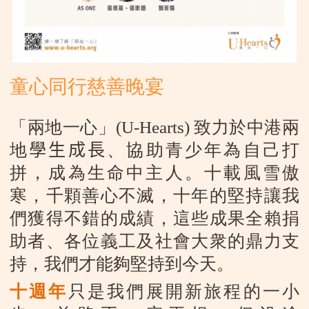
童心同行慈善晚宴
「兩地一心」
(U-Hearts)
致力於中港兩
地
學生成長
、協助青少年為自己打
拼，成為生命中主人。十載風雪傲
寒，千顆善心不滅，十年的堅持讓我
們獲得不錯的成績，這些成果全賴捐
助者、各位義工及社會大衆的鼎力支
持，我們才能夠堅持到今天。
十週年
只是我們展開新旅程的一小