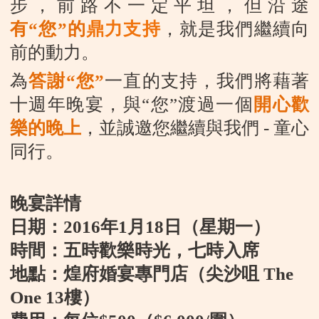
步，前路不一定平坦，但沿途
有“您”的
鼎力支持
，就是我們繼續向
前的動力。
為
答謝
“
您
”
一直的支持，我們將藉著
十週年晚宴，與
“
您
”
渡過一個
開心歡
樂的晚上
，並誠邀您繼續與我們
-
童心
同行。
晚宴詳情
日期：
2016
年
1
月
18
日（星期一）
時間：五時歡樂時光，七時入席
地點：煌府婚宴專門店（尖沙咀
The
One 13
樓
）