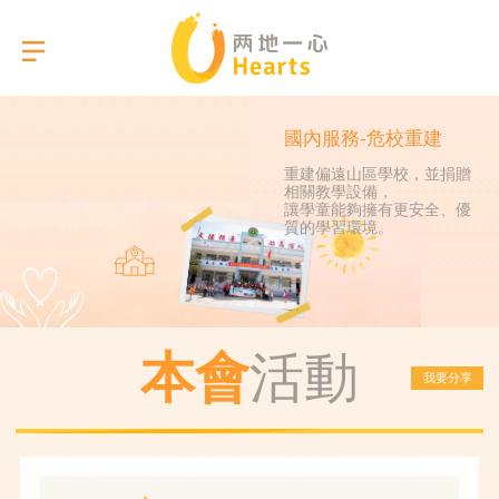
國內服務-危校重建
重建偏遠山區學校，並捐贈
相關教學設備，
選擇語言
讓學童能夠擁有更安全、優
質的學習環境。
關於我們
本會服務
本會
活動
我要分享
活動相簿
報告