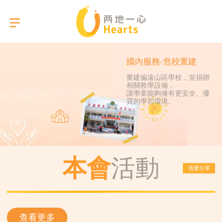
國內服務-危校重建
重建偏遠山區學校，並捐贈
相關教學設備，
選擇語言
讓學童能夠擁有更安全、優
質的學習環境。
關於我們
本會服務
本會
活動
我要分享
活動相簿
報告
查看更多