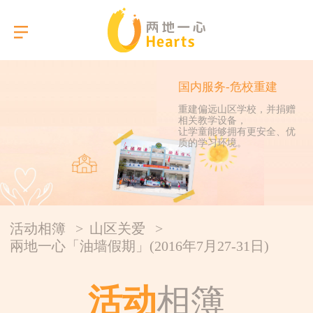
国内服务-危校重建
重建偏远山区学校，并捐赠
相关教学设备，
选择语言
让学童能够拥有更安全、优
质的学习环境。
关于我们
本会服务
活动相簿
>
山区关爱
>
活动相簿
兩地一心「油墙假期」(2016年7月27-31日)
报告
活动
相簿