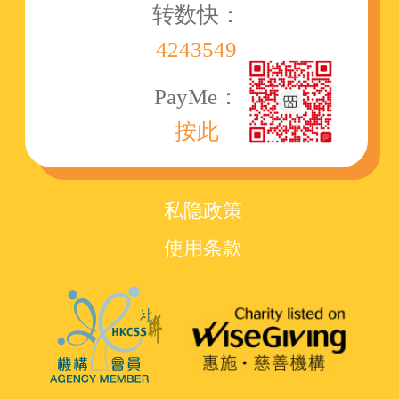
转数快：
4243549
PayMe：
按此
私隐政策
使用条款