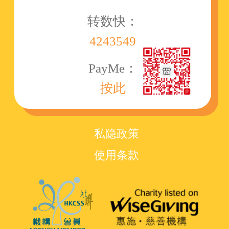
转数快：
4243549
PayMe：
按此
私隐政策
使用条款