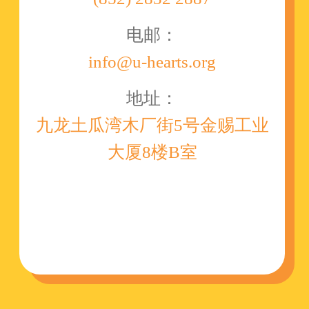
电邮：
info@u-hearts.org
地址：
九龙土瓜湾木厂街5号金赐工业
大厦8楼B室