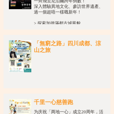
一齊飛去尼泊爾跨年倒數！
深入體驗異地文化、參訪世界遺產、
過一個超唔一樣嘅新年！
> 探索加德滿都古城風貌
> 遊歷聯合國世界文化遺產地區
> 活動內容豐富：文化參訪、交流互
動、觀光遊歷樣樣有！
「無窮之路」四川成都、涼
山之旅
*活動獲「民青局青年國際交
千里一心慈善跑
为庆祝「两地一心」成立20周年，活