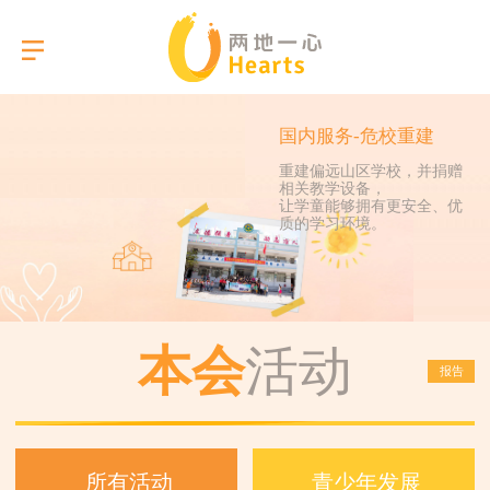
国内服务-危校重建
重建偏远山区学校，并捐赠
相关教学设备，
选择语言
让学童能够拥有更安全、优
质的学习环境。
关于我们
本会服务
本会
活动
报告
活动相簿
报告
所有活动
青少年发展