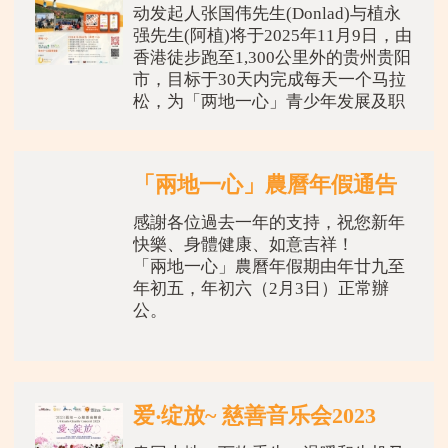
动发起人张国伟先生(Donlad)与植永
强先生(阿植)将于2025年11月9日，由
香港徒步跑至1,300公里外的贵州贵阳
市，目标于30天内完成每天一个马拉
松，为「两地一心」青少年发展及职
业生涯规划培训筹募善
「兩地一心」農曆年假通告
感謝各位過去一年的支持，祝您新年
快樂、身體健康、如意吉祥！
「兩地一心」農曆年假期由年廿九至
年初五，年初六（2月3日）正常辦
公。
爱‧绽放~ 慈善音乐会2023