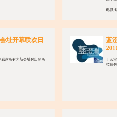
电影播放
会址开幕联欢日
蓝澄
201
并感谢所有为新会址付出的所
于蓝澄
范畴包