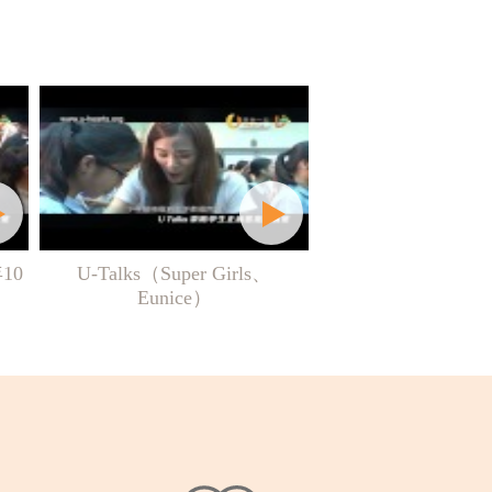
年10
U-Talks（Super Girls、
Eunice）