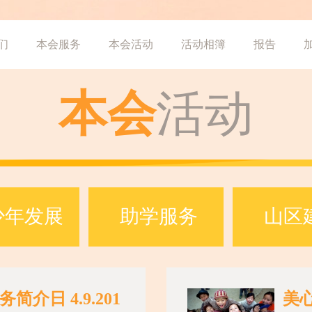
们
本会服务
本会活动
活动相簿
报告
本会
活动
少年发展
助学服务
山区
简介日 4.9.201
美心