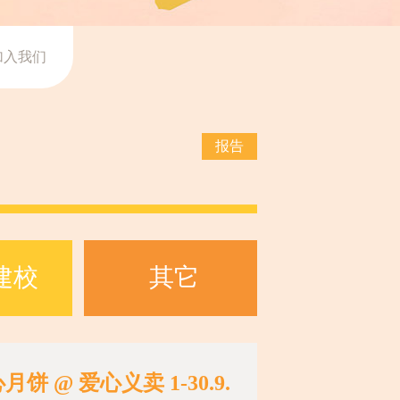
加入我们
报告
建校
其它
月饼 @ 爱心义卖 1-30.9.