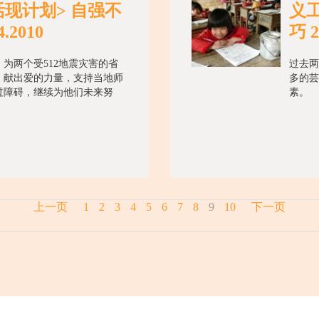
虹活现计划> 自强不
义工
.2010
巧 2
为两个受512地震灾害的省
过去两
，献出爱的力量，支持当地师
多的芸
过障碍，继续为他们未来努
素。
上一页
1
2
3
4
5
6
7
8
9
10
下一页