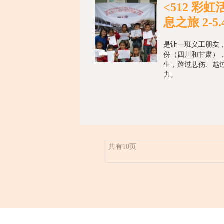
<512 彩
息之旅 2-5.4
是让一班义工朋友，
份（四川和甘肃）
生，跨过悲伤、越
力。
共有10页