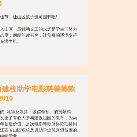
0
佳节，让山区孩子也可圆梦吧!
入山区，最触动义工的永远是学生们努力
态度；朗朗的读书声，让贫瘠的环境变得
充满生机。
西建校助学电影慈善筹款
2010
的: 延续及发挥「诚信领袖」的贡献精
发更多有心人参与建设祖国的教育，为兩
年创造价值。是次电影筹款所得款项将用
江西省山区危校及资助学业优秀但贫困的
继续学业